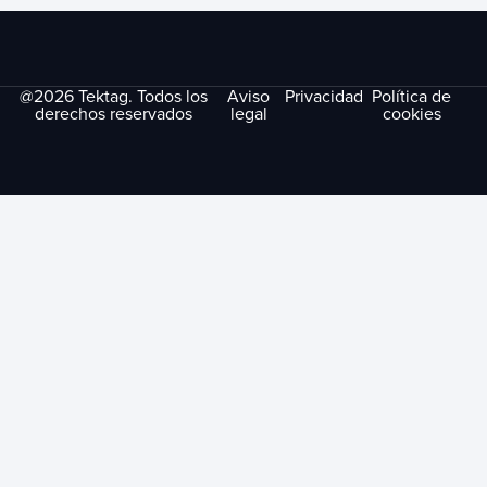
@2026 Tektag. Todos los
Aviso
Privacidad
Política de
derechos reservados
legal
cookies