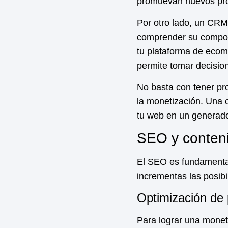
promuevan nuevos prod
Por otro lado, un CRM
comprender su comport
tu plataforma de ecomm
permite tomar decision
No basta con tener pro
la
monetización
. Una 
tu web en un generado
SEO y conteni
El SEO es fundamental 
incrementas las posib
Optimización de 
Para lograr una
monet