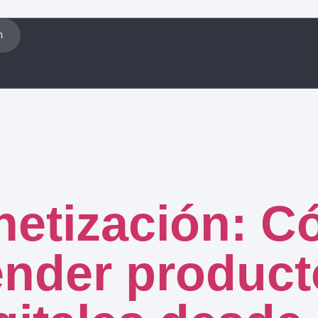
n
etización: 
ender product