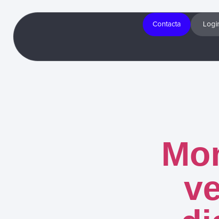
Contacta
Logi
Mon
v