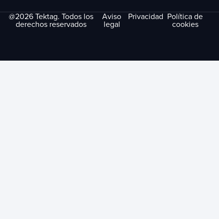
@2026 Tektag. Todos los
Aviso
Privacidad
Política de
derechos reservados
legal
cookies