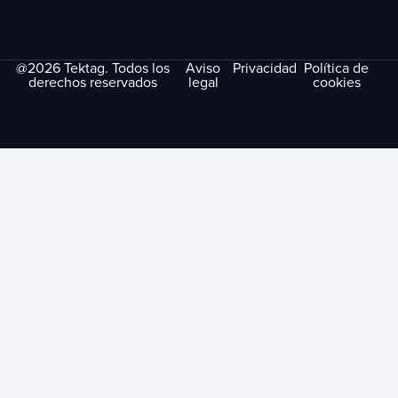
@2026 Tektag. Todos los
Aviso
Privacidad
Política de
derechos reservados
legal
cookies