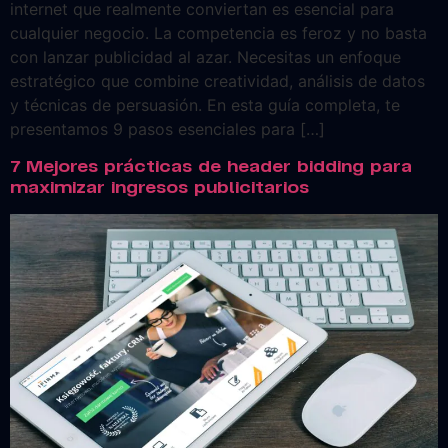
internet que realmente conviertan es esencial para
cualquier negocio. La competencia es feroz y no basta
con lanzar publicidad al azar. Necesitas un enfoque
estratégico que combine creatividad, análisis de datos
y técnicas de persuasión. En esta guía completa, te
presentamos 9 pasos esenciales para […]
7 Mejores prácticas de header bidding para
maximizar ingresos publicitarios