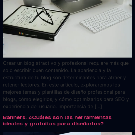
Crear un blog atractivo y profesional requiere más que
solo escribir buen contenido. La apariencia y la
estructura de tu blog son determinantes para atraer y
retener lectores. En este artículo, exploraremos los
mejores temas y plantillas de diseño profesional para
blogs, cómo elegirlos, y cómo optimizarlos para SEO y
experiencia del usuario. Importancia de […]
Banners: ¿Cuáles son las herramientas
ideales y gratuitas para diseñarlos?